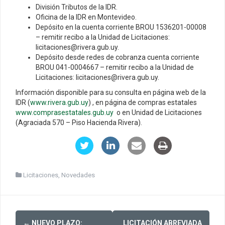
División Tributos de la IDR.
Oficina de la IDR en Montevideo.
Depósito en la cuenta corriente BROU 1536201-00008
– remitir recibo a la Unidad de Licitaciones:
licitaciones@rivera.gub.uy.
Depósito desde redes de cobranza cuenta corriente
BROU 041-0004667 – remitir recibo a la Unidad de
Licitaciones: licitaciones@rivera.gub.uy.
Información disponible para su consulta en página web de la
IDR (
www.rivera.gub.uy
) , en página de compras estatales
www.comprasestatales.gub.uy
o en Unidad de Licitaciones
(Agraciada 570 – Piso Hacienda Rivera).
Licitaciones
,
Novedades
Post
←
NUEVO PLAZO:
LICITACIÓN ABREVIADA