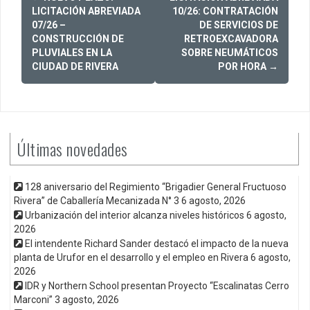
navigation
LICITACIÓN ABREVIADA
10/26: CONTRATACIÓN
07/26 –
DE SERVICIOS DE
CONSTRUCCIÓN DE
RETROEXCAVADORA
PLUVIALES EN LA
SOBRE NEUMÁTICOS
CIUDAD DE RIVERA
POR HORA
→
Últimas novedades
128 aniversario del Regimiento “Brigadier General Fructuoso
Rivera” de Caballería Mecanizada N° 3
6 agosto, 2026
Urbanización del interior alcanza niveles históricos
6 agosto,
2026
El intendente Richard Sander destacó el impacto de la nueva
planta de Urufor en el desarrollo y el empleo en Rivera
6 agosto,
2026
IDR y Northern School presentan Proyecto “Escalinatas Cerro
Marconi”
3 agosto, 2026