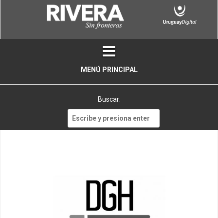
Skip
to
content
MENÚ PRINCIPAL
Buscar:
Buscar: