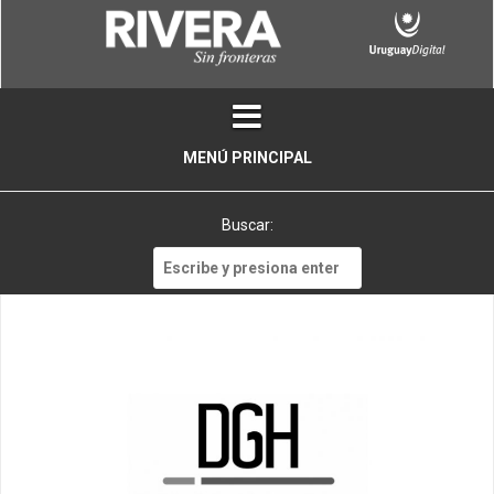
Skip
to
content
MENÚ PRINCIPAL
Buscar:
Buscar: