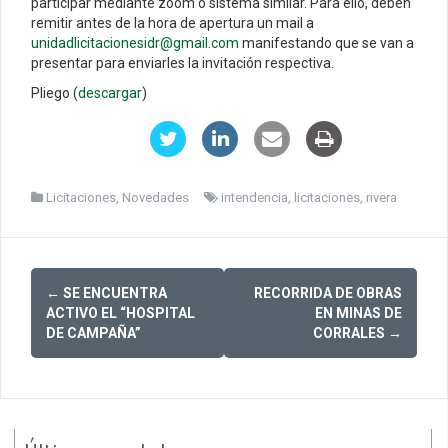
participar mediante zoom o sistema similar. Para ello, deben
remitir antes de la hora de apertura un mail a
unidadlicitacionesidr@gmail.com
manifestando que se van a
presentar para enviarles la invitación respectiva.
Pliego (
descargar
)
Licitaciones
,
Novedades
intendencia
,
licitaciones
,
rivera
Post
←
SE ENCUENTRA
RECORRIDA DE OBRAS
navigation
ACTIVO EL “HOSPITAL
EN MINAS DE
DE CAMPAÑA”
CORRALES
→