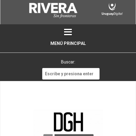
Skip
to
content
MENÚ PRINCIPAL
Buscar:
Buscar: