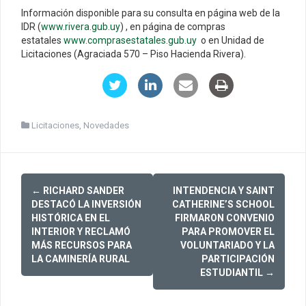
Información disponible para su consulta en página web de la
IDR (
www.rivera.gub.uy
) , en página de compras
estatales
www.comprasestatales.gub.uy
o en Unidad de
Licitaciones (Agraciada 570 – Piso Hacienda Rivera).
Licitaciones
,
Novedades
Post
←
RICHARD SANDER
INTENDENCIA Y SAINT
navigation
DESTACÓ LA INVERSIÓN
CATHERINE’S SCHOOL
HISTÓRICA EN EL
FIRMARON CONVENIO
INTERIOR Y RECLAMÓ
PARA PROMOVER EL
MÁS RECURSOS PARA
VOLUNTARIADO Y LA
LA CAMINERÍA RURAL
PARTICIPACIÓN
ESTUDIANTIL
→