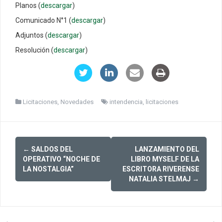
Planos (
descargar
)
Comunicado N°1 (
descargar
)
Adjuntos (
descargar
)
Resolución (
descargar
)
Licitaciones
,
Novedades
intendencia
,
licitaciones
Post
←
SALDOS DEL
LANZAMIENTO DEL
navigation
OPERATIVO “NOCHE DE
LIBRO MYSELF DE LA
LA NOSTALGIA”
ESCRITORA RIVERENSE
NATALIA STELMAJ
→