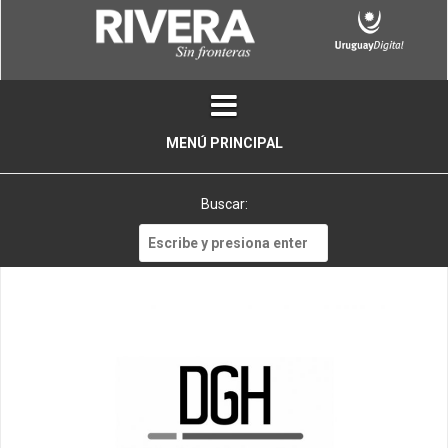
Skip
to
content
MENÚ PRINCIPAL
Buscar:
Buscar: