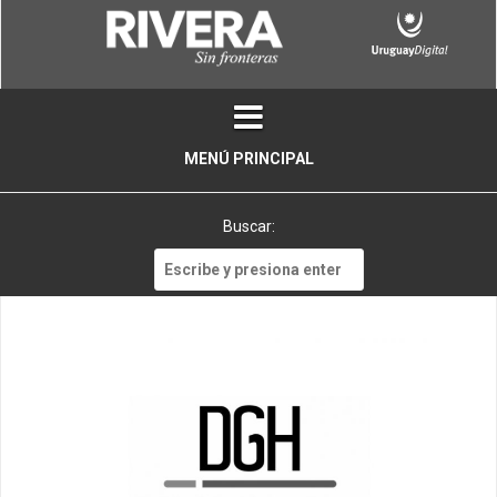
Skip
to
content
MENÚ PRINCIPAL
Buscar:
Buscar: