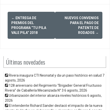
Post
←
ENTREGA DE
NUEVOS CONVENIOS
navigation
PREMIOS DEL
PARA EL PAGO DE
PROGRAMA “TU PILA
PATENTE DE
VALE PILA” 2018
RODADOS
→
Últimas novedades
Rivera inaugura CTI Neonatal y da un paso histórico en salud
7
agosto, 2026
128 aniversario del Regimiento “Brigadier General Fructuoso
Rivera” de Caballería Mecanizada N° 3
6 agosto, 2026
Urbanización del interior alcanza niveles históricos
6 agosto,
2026
El intendente Richard Sander destacó el impacto de la nueva