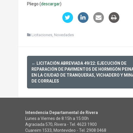
Pliego (
descargar
)
Licitaciones
,
Novedades
Post
←
LICITACIÓN ABREVIADA 49/22: EJECUCIÓN DE
navigation
REPARACIÓN DE PAVIMENTOS DE HORMIGÓN PEIN
EN LA CIUDAD DE TRANQUERAS, VICHADERO Y MIN
DE CORRALES
Intendencia Departamental de Rivera
Lunes a Viernes de 8:15h a 15:00h
Agraciada 570, Rivera - Tel.
4623 1900
Cuareim 1533, Montevideo - Tel.
2908 0468