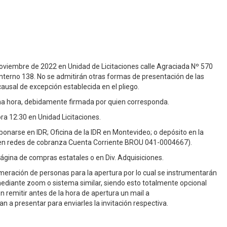
noviembre de 2022 en Unidad de Licitaciones calle Agraciada Nº 570
 interno 138. No se admitirán otras formas de presentación de las
a causal de excepción establecida en el pliego.
ha hora, debidamente firmada por quien corresponda.
ora 12:30 en Unidad Licitaciones.
abonarse en IDR; Oficina de la IDR en Montevideo; o depósito en la
en redes de cobranza Cuenta Corriente BROU 041-0004667).
página de compras estatales o en Div. Adquisiciones.
lomeración de personas para la apertura por lo cual se instrumentarán
diante zoom o sistema similar, siendo esto totalmente opcional
 remitir antes de la hora de apertura un mail a
 a presentar para enviarles la invitación respectiva.