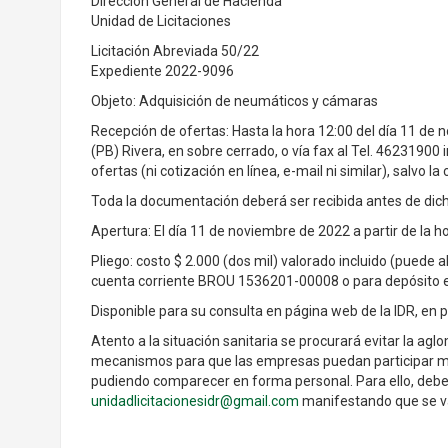
Dirección General de Hacienda
Unidad de Licitaciones
Licitación Abreviada 50/22
Expediente 2022-9096
Objeto: Adquisición de neumáticos y cámaras
Recepción de ofertas: Hasta la hora 12:00 del día 11 de 
(PB) Rivera, en sobre cerrado, o vía fax al Tel. 46231900
ofertas (ni cotización en línea, e-mail ni similar), salvo l
Toda la documentación deberá ser recibida antes de dic
Apertura: El día 11 de noviembre de 2022 a partir de la h
Pliego: costo $ 2.000 (dos mil) valorado incluido (puede 
cuenta corriente BROU 1536201-00008 o para depósito 
Disponible para su consulta en página web de la IDR, en 
Atento a la situación sanitaria se procurará evitar la ag
mecanismos para que las empresas puedan participar me
pudiendo comparecer en forma personal. Para ello, deben
unidadlicitacionesidr@gmail.com
manifestando que se van