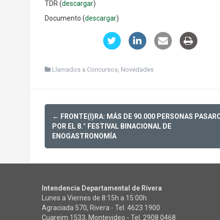
TDR (
descargar
)
Documento (
descargar
)
Llamados a Concursos
,
Novedades
Post
←
FRONTE(I)RA: MÁS DE 90.000 PERSONAS PASAR
navigation
POR EL 8.° FESTIVAL BINACIONAL DE
ENOGASTRONOMÍA
Intendencia Departamental de Rivera
Lunes a Viernes de 8:15h a 15:00h
Agraciada 570, Rivera - Tel.
4623 1900
Cuareim 1533, Montevideo - Tel.
2908 0468