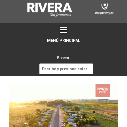
Skip
to
content
MENÚ PRINCIPAL
Buscar:
Buscar: