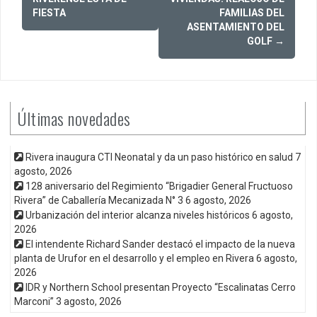
navigation
FIESTA
FAMILIAS DEL
ASENTAMIENTO DEL
GOLF
→
Últimas novedades
Rivera inaugura CTI Neonatal y da un paso histórico en salud
7
agosto, 2026
128 aniversario del Regimiento “Brigadier General Fructuoso
Rivera” de Caballería Mecanizada N° 3
6 agosto, 2026
Urbanización del interior alcanza niveles históricos
6 agosto,
2026
El intendente Richard Sander destacó el impacto de la nueva
planta de Urufor en el desarrollo y el empleo en Rivera
6 agosto,
2026
IDR y Northern School presentan Proyecto “Escalinatas Cerro
Marconi”
3 agosto, 2026