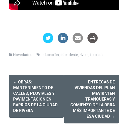
Novedades
educación
,
intendente
,
rivera
,
terciaria
Post
←
OBRAS:
ENTREGAS DE
navigation
MANTENIMIENTO DE
VIVIENDAS DEL PLAN
CALLES, PLUVIALES Y
MEVIR VI EN
PAVIMENTACIÓN EN
TRANQUERAS Y
BARRIOS DE LA CIUDAD
COMIENZO DE LA OBRA
DE RIVERA
MÁS IMPORTANTE DE
ESA CIUDAD
→