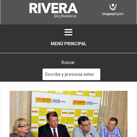
Skip
to
content
MENÚ PRINCIPAL
Buscar:
Buscar: