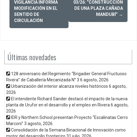
navigation
VIGILANCIA INFORMA
03/26: “CONSTRUCCIÓN
MODIFICACIÓN EN EL
DE UNA PLAZA CAÑADA
SENTIDO DE
MANDUBÍ”
→
CIRCULACIÓN
Últimas novedades
128 aniversario del Regimiento “Brigadier General Fructuoso
Rivera” de Caballería Mecanizada N° 3
6 agosto, 2026
Urbanización del interior alcanza niveles históricos
6 agosto,
2026
El intendente Richard Sander destacó el impacto de la nueva
planta de Urufor en el desarrollo y el empleo en Rivera
6 agosto,
2026
IDR y Northern School presentan Proyecto “Escalinatas Cerro
Marconi”
3 agosto, 2026
Consolidación de la Semana Binacional de Innovación como
motor del desarrollo fronterizo
31 julio, 2026