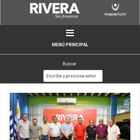
Skip
to
content
MENÚ PRINCIPAL
Buscar:
Buscar: