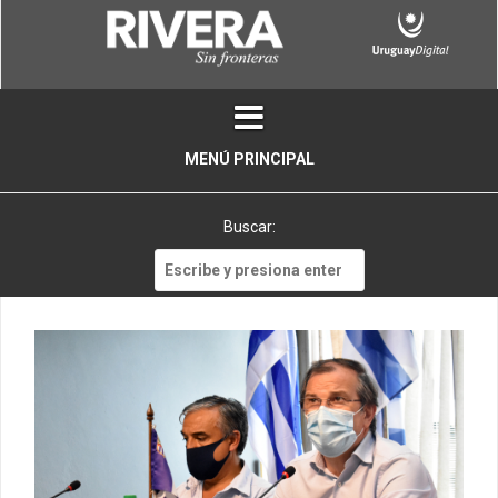
Skip
to
content
MENÚ PRINCIPAL
Buscar:
Buscar: