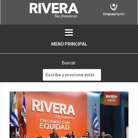
Skip
to
content
MENÚ PRINCIPAL
Buscar:
Buscar: