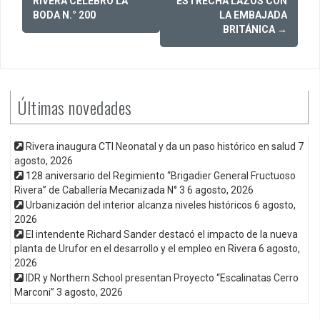
navigation
RIVERA CELEBRÓ LA
ESTRECHA LAZOS CON
BODA N.° 200
LA EMBAJADA
BRITÁNICA
→
Últimas novedades
Rivera inaugura CTI Neonatal y da un paso histórico en salud
7
agosto, 2026
128 aniversario del Regimiento “Brigadier General Fructuoso
Rivera” de Caballería Mecanizada N° 3
6 agosto, 2026
Urbanización del interior alcanza niveles históricos
6 agosto,
2026
El intendente Richard Sander destacó el impacto de la nueva
planta de Urufor en el desarrollo y el empleo en Rivera
6 agosto,
2026
IDR y Northern School presentan Proyecto “Escalinatas Cerro
Marconi”
3 agosto, 2026