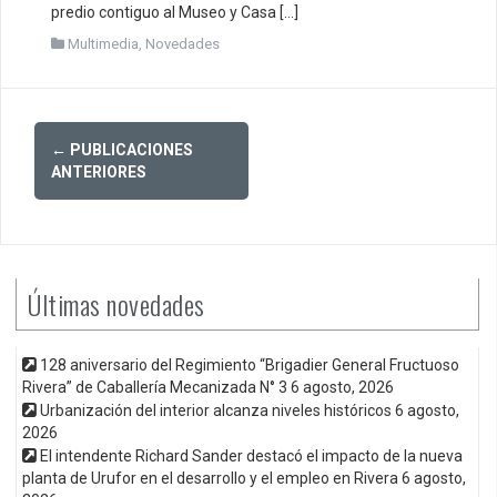
predio contiguo al Museo y Casa […]
Multimedia
,
Novedades
Posts
←
PUBLICACIONES
navigation
ANTERIORES
Últimas novedades
128 aniversario del Regimiento “Brigadier General Fructuoso
Rivera” de Caballería Mecanizada N° 3
6 agosto, 2026
Urbanización del interior alcanza niveles históricos
6 agosto,
2026
El intendente Richard Sander destacó el impacto de la nueva
planta de Urufor en el desarrollo y el empleo en Rivera
6 agosto,