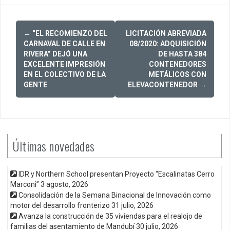
Post
←
“EL RECOMIENZO DEL
LICITACIÓN ABREVIADA
navigation
CARNAVAL DE CALLE EN
08/2020: ADQUISICIÓN
RIVERA” DEJÓ UNA
DE HASTA 384
EXCELENTE IMPRESIÓN
CONTENEDORES
EN EL COLECTIVO DE LA
METÁLICOS CON
GENTE
ELEVACONTENEDOR
→
Últimas novedades
IDR y Northern School presentan Proyecto “Escalinatas Cerro
Marconi”
3 agosto, 2026
Consolidación de la Semana Binacional de Innovación como
motor del desarrollo fronterizo
31 julio, 2026
Avanza la construcción de 35 viviendas para el realojo de
familias del asentamiento de Mandubí
30 julio, 2026