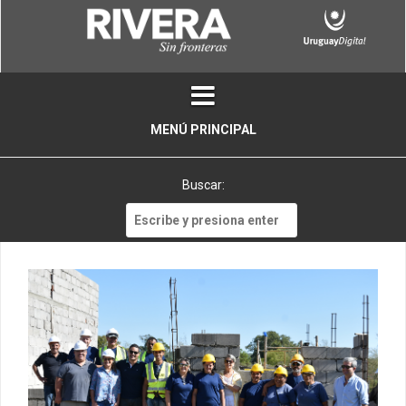
Skip
to
content
MENÚ PRINCIPAL
Buscar:
Buscar: