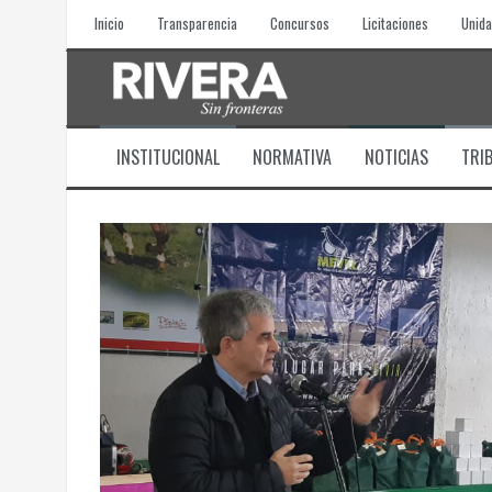
Skip
Inicio
Transparencia
Concursos
Licitaciones
Unida
to
content
INSTITUCIONAL
NORMATIVA
NOTICIAS
TRI