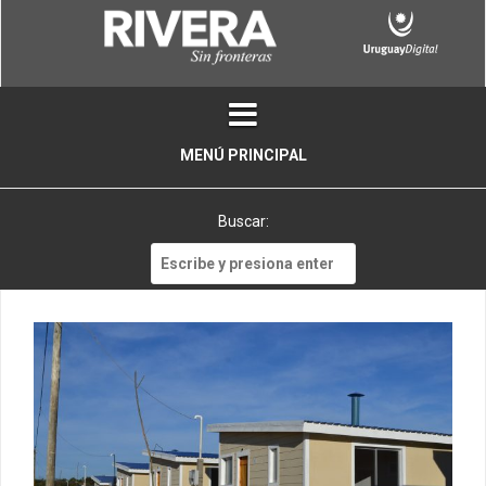
Skip
to
content
MENÚ PRINCIPAL
Buscar:
Buscar: