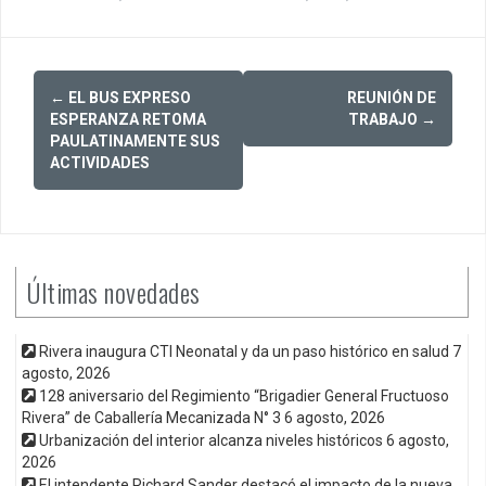
Post
←
EL BUS EXPRESO
REUNIÓN DE
navigation
ESPERANZA RETOMA
TRABAJO
→
PAULATINAMENTE SUS
ACTIVIDADES
Últimas novedades
Rivera inaugura CTI Neonatal y da un paso histórico en salud
7
agosto, 2026
128 aniversario del Regimiento “Brigadier General Fructuoso
Rivera” de Caballería Mecanizada N° 3
6 agosto, 2026
Urbanización del interior alcanza niveles históricos
6 agosto,
2026
El intendente Richard Sander destacó el impacto de la nueva