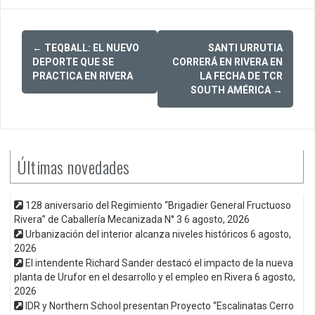
Post
←
TEQBALL: EL NUEVO
SANTI URRUTIA
navigation
DEPORTE QUE SE
CORRERÁ EN RIVERA EN
PRACTICA EN RIVERA
LA FECHA DE TCR
SOUTH AMÉRICA
→
Últimas novedades
128 aniversario del Regimiento “Brigadier General Fructuoso
Rivera” de Caballería Mecanizada N° 3
6 agosto, 2026
Urbanización del interior alcanza niveles históricos
6 agosto,
2026
El intendente Richard Sander destacó el impacto de la nueva
planta de Urufor en el desarrollo y el empleo en Rivera
6 agosto,
2026
IDR y Northern School presentan Proyecto “Escalinatas Cerro