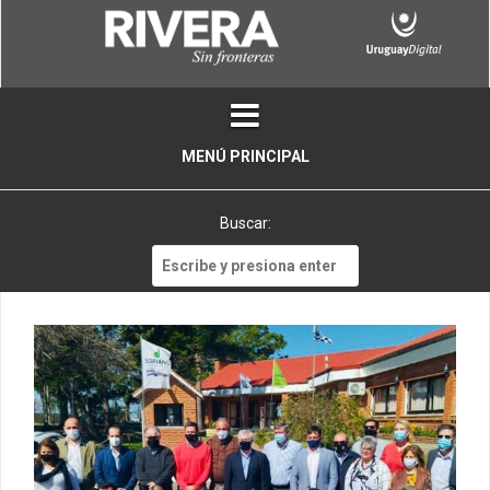
Skip
to
content
MENÚ PRINCIPAL
Buscar:
Buscar: