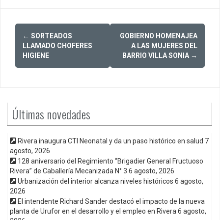
Post
←
SORTEADOS
GOBIERNO HOMENAJEA
navigation
LLAMADO CHOFERES
A LAS MUJERES DEL
HIGIENE
BARRIO VILLA SONIA
→
Últimas novedades
Rivera inaugura CTI Neonatal y da un paso histórico en salud
7
agosto, 2026
128 aniversario del Regimiento “Brigadier General Fructuoso
Rivera” de Caballería Mecanizada N° 3
6 agosto, 2026
Urbanización del interior alcanza niveles históricos
6 agosto,
2026
El intendente Richard Sander destacó el impacto de la nueva
planta de Urufor en el desarrollo y el empleo en Rivera
6 agosto,