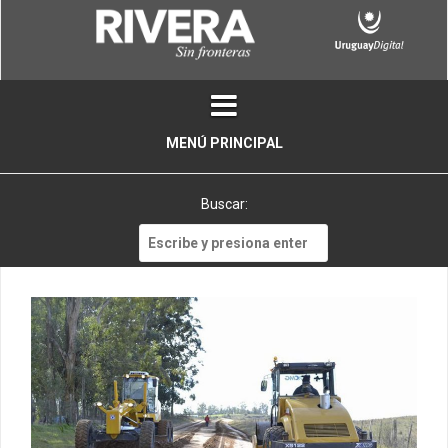
Skip
to
content
MENÚ PRINCIPAL
Buscar:
Buscar: