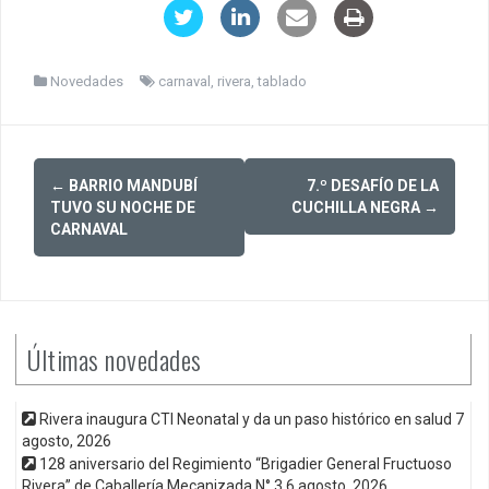
Novedades
carnaval
,
rivera
,
tablado
Post
←
BARRIO MANDUBÍ
7.º DESAFÍO DE LA
navigation
TUVO SU NOCHE DE
CUCHILLA NEGRA
→
CARNAVAL
Últimas novedades
Rivera inaugura CTI Neonatal y da un paso histórico en salud
7
agosto, 2026
128 aniversario del Regimiento “Brigadier General Fructuoso
Rivera” de Caballería Mecanizada N° 3
6 agosto, 2026