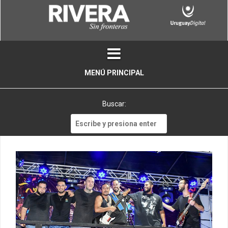
Skip
to
content
MENÚ PRINCIPAL
Buscar:
Buscar: