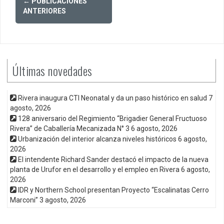
←
PUBLICACIONES
navigation
ANTERIORES
Últimas novedades
Rivera inaugura CTI Neonatal y da un paso histórico en salud
7
agosto, 2026
128 aniversario del Regimiento “Brigadier General Fructuoso
Rivera” de Caballería Mecanizada N° 3
6 agosto, 2026
Urbanización del interior alcanza niveles históricos
6 agosto,
2026
El intendente Richard Sander destacó el impacto de la nueva
planta de Urufor en el desarrollo y el empleo en Rivera
6 agosto,
2026
IDR y Northern School presentan Proyecto “Escalinatas Cerro
Marconi”
3 agosto, 2026