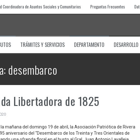
d Coordinadora de Asuntos Sociales y Comunitarios
Preguntas Frecuentes
Dat
BUTOS
TRÁMITES Y SERVICIOS
DEPARTAMENTO
DESARROLLO
a:
desembarco
da Libertadora de 1825
2020
 la mañana del domingo 19 de abril, la Asociación Patriótica de Rivera
195 aniversario del “Desembarco de los Treinta y Tres Orientales de
ando una ofrenda floral en el busto al Gral. Juan Antonio Lavalleja,