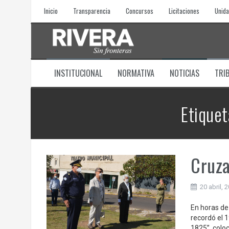
Skip
Inicio
Transparencia
Concursos
Licitaciones
Unida
to
content
INSTITUCIONAL
NORMATIVA
NOTICIAS
TRI
Etiquet
Cruza
20 abril, 
En horas de
recordó el 
1825”, coloc