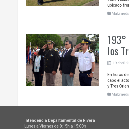
ubicado fren
Multimedi
193° 
los T
19 abril, 
En horas de 
cabo el act
y Tres Orien
Multimedi
Intendencia Departamental de Rivera
Lunes a Viernes de 8:15h a 15:00h