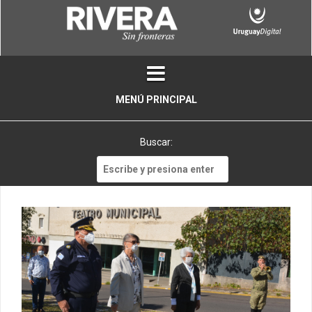
Skip
to
content
MENÚ PRINCIPAL
Buscar:
Buscar: