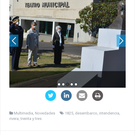
Multimedia
,
Novedades
1825
,
desembarco
,
intendencia
,
rivera
,
treinta y tres