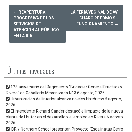
Post
←
REAPERTURA
LA FERIA VECINAL DE AV.
navigation
PROGRESIVA DE LOS
CUARÓ RETOMÓ SU
SERVICIOS DE
FUNCIONAMIENTO
→
ATENCIÓN AL PÚBLICO
EN LA IDR
Últimas novedades
128 aniversario del Regimiento “Brigadier General Fructuoso
Rivera” de Caballería Mecanizada N° 3
6 agosto, 2026
Urbanización del interior alcanza niveles históricos
6 agosto,
2026
El intendente Richard Sander destacó el impacto de la nueva
planta de Urufor en el desarrollo y el empleo en Rivera
6 agosto,
2026
IDR y Northern School presentan Proyecto “Escalinatas Cerro