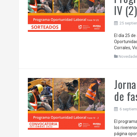
IV (2
25 septie
El día 25 d
Oportunidad
Corrales, Vi
Novedade
Jorna
de fa
6 septiem
El programa
los riverens
página opor