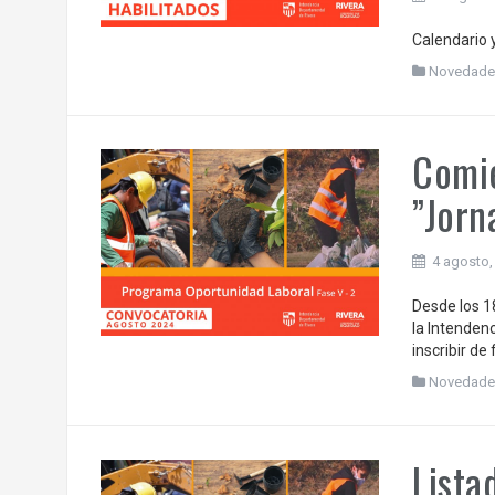
Calendario 
Novedade
Comie
”Jorn
4 agosto,
Desde los 18
la Intenden
inscribir d
Novedade
Lista