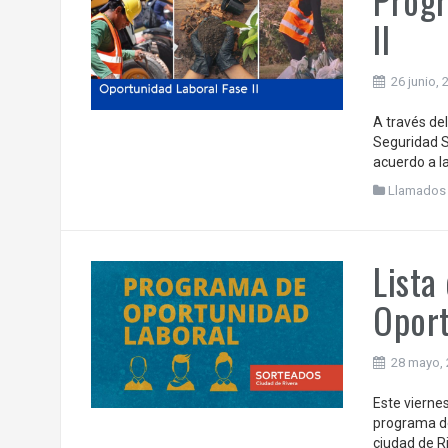
II
26 junio, 
A través del
Seguridad S
acuerdo a la
Llamados
Lista
Oport
28 mayo,
Este vierne
programa de
ciudad de R