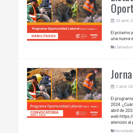
Oport
23 abril, 
El próximo j
una nueva e
Llamados
Jorna
2 abril, 2
El programa
2024. ¿Cuán
abril de 202
web https:/
atención al 
Novedade