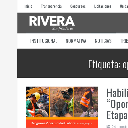
Skip
Inicio
Transparencia
Concursos
Licitaciones
Unida
to
content
INSTITUCIONAL
NORMATIVA
NOTICIAS
TRI
Etiqueta:
o
Habil
“Opor
Etapa
24 agosto