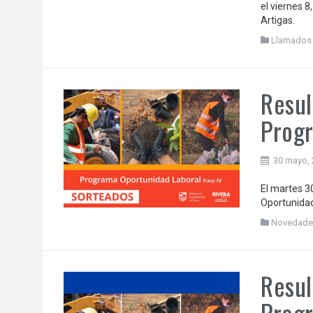
el viernes 8
Artigas.
Llamados
Resul
Progr
30 mayo,
El martes 3
Oportunidad 
Novedade
Resul
Progr