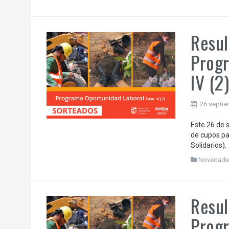
Resul
Progr
IV (2
26 septie
Este 26 de s
de cupos pa
Solidarios).
Novedade
Resul
Progr