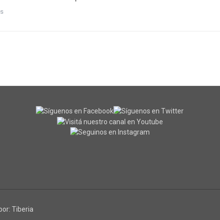
s
por:
Tiberia