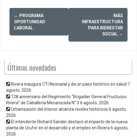
Post
←
PROGRAMA
MÁS
navigation
OPORTUNIDAD
INFRAESTRUCTURA
LABORAL
PARA BIENESTAR
SOCIAL
→
Últimas novedades
Rivera inaugura CTI Neonatal y da un paso histórico en salud
7
agosto, 2026
128 aniversario del Regimiento “Brigadier General Fructuoso
Rivera” de Caballería Mecanizada N° 3
6 agosto, 2026
Urbanización del interior alcanza niveles históricos
6 agosto,
2026
El intendente Richard Sander destacó el impacto de la nueva
planta de Urufor en el desarrollo y el empleo en Rivera
6 agosto,
2026