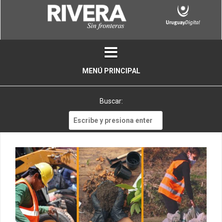
Skip
to
content
MENÚ PRINCIPAL
Buscar:
Buscar: