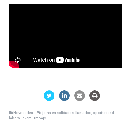
Novedades
jornales solidarios
,
llamados
,
oportunidad
laboral
,
rivera
,
Trabajo