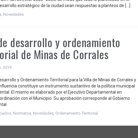
esarrollo estratégico de la ciudad sean respuestas a planteos de […]
a
,
Novedades
de desarrollo y ordenamiento
torial de Minas de Corrales
o, 2019
esarrollo y Ordenamiento Territorial para la Villa de Minas de Corrales y
nfluencia constituye un instrumento sustantivo de la política municipal
ntal. El mismo es elaborado por el Ejecutivo Departamental en
ordinación con el Municipio. Su aprobación corresponde al Gobierno
tal.
robados
,
Normativa
,
Novedades
,
Ordenamiento Territorial