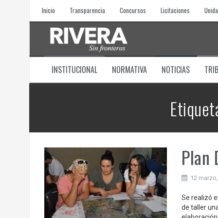
Skip
Inicio
Transparencia
Concursos
Licitaciones
Unida
to
content
INSTITUCIONAL
NORMATIVA
NOTICIAS
TRI
Etiquet
Plan 
12 marzo,
Se realizó 
de taller un
elaboración