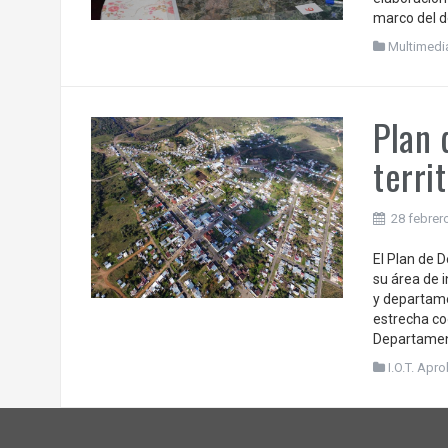
marco del d
Multimedi
Plan 
terri
28 febrer
El Plan de D
su área de i
y departame
estrecha co
Departamen
I.O.T. Ap