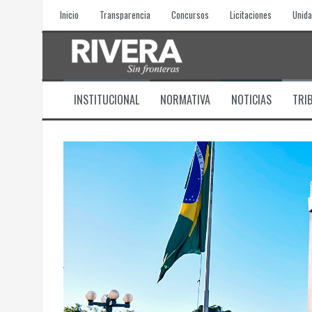
Skip
Inicio
Transparencia
Concursos
Licitaciones
Unida
to
content
INSTITUCIONAL
NORMATIVA
NOTICIAS
TRI