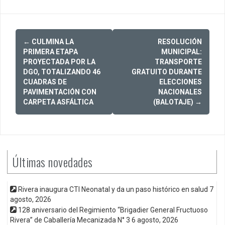
Post
←
CULMINA LA
RESOLUCIÓN
navigation
PRIMERA ETAPA
MUNICIPAL:
PROYECTADA POR LA
TRANSPORTE
DGO, TOTALIZANDO 46
GRATUITO DURANTE
CUADRAS DE
ELECCIONES
PAVIMENTACIÓN CON
NACIONALES
CARPETA ASFÁLTICA
(BALOTAJE)
→
Últimas novedades
Rivera inaugura CTI Neonatal y da un paso histórico en salud
7
agosto, 2026
128 aniversario del Regimiento “Brigadier General Fructuoso
Rivera” de Caballería Mecanizada N° 3
6 agosto, 2026