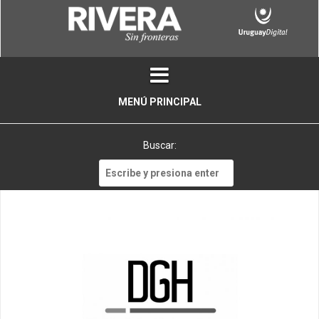
Skip
to
content
MENÚ PRINCIPAL
Buscar:
Buscar: