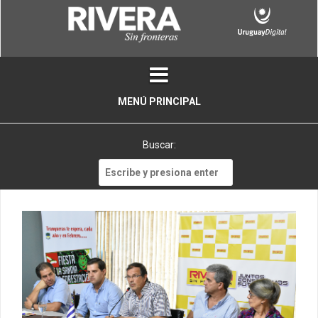
Skip
to
content
MENÚ PRINCIPAL
Buscar:
Buscar: