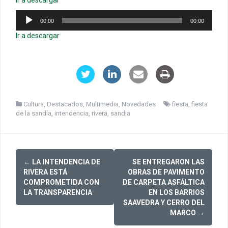
Reproductor
00:00
00:00
de
audio
Ir a descargar
Cultura
,
Destacados
,
Multimedia
,
Novedades
fiesta
,
fiesta
de la sandía
,
intendencia
,
rivera
,
sandia
Post
←
LA INTENDENCIA DE
SE ENTREGARON LAS
navigation
RIVERA ESTÁ
OBRAS DE PAVIMENTO
COMPROMETIDA CON
DE CARPETA ASFÁLTICA
LA TRANSPARENCIA
EN LOS BARRIOS
SAAVEDRA Y CERRO DEL
MARCO
→