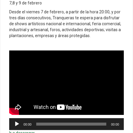
7,8 y 9 de febrero
Desde el viernes 7 de febrero, a partir de la hora 20:00, y por
tres días consecutivos, Tranqueras te espera para disfrutar
de shows artísticos nacional e internacional, feria comercial,
industrial y artesanal, foros, actividades deportivas; visitas a
plantaciones, empresas y áreas protegidas.
Reproductor
00:00
00:00
de
audio
Ir a descargar