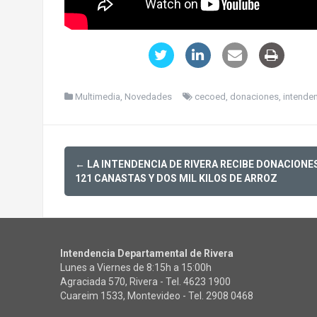
Multimedia
,
Novedades
cecoed
,
donaciones
,
intende
Post
←
LA INTENDENCIA DE RIVERA RECIBE DONACIONE
navigation
121 CANASTAS Y DOS MIL KILOS DE ARROZ
Intendencia Departamental de Rivera
Lunes a Viernes de 8:15h a 15:00h
Agraciada 570, Rivera - Tel.
4623 1900
Cuareim 1533, Montevideo - Tel.
2908 0468