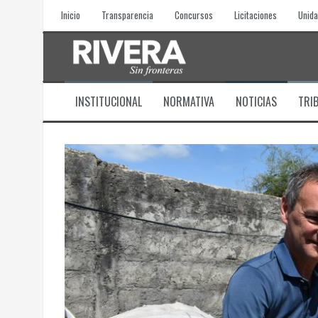
Skip
Inicio
Transparencia
Concursos
Licitaciones
Unida
to
content
INSTITUCIONAL
NORMATIVA
NOTICIAS
TRI