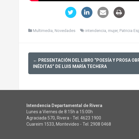
Multimedia
,
Novedades
intendencia
,
mujer
,
Patricia E
Post
←
PRESENTACIÓN DEL LIBRO “POESÍA Y PROSA OB
navigation
INÉDITAS” DE LUIS MARÍA TECHERA
Intendencia Departamental de Rivera
Lunes a Viernes de 8:15h a 15:00h
Agraciada 570, Rivera - Tel.
4623 1900
Cuareim 1533, Montevideo - Tel.
2908 0468