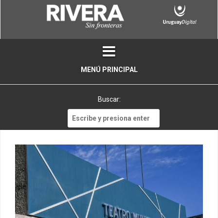
Skip
to
content
MENÚ PRINCIPAL
Buscar:
Buscar: