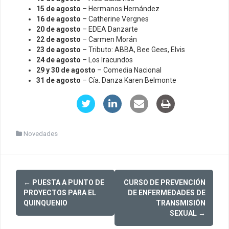
15 de agosto
– Hermanos Hernández
16 de agosto
– Catherine Vergnes
20 de agosto
– EDEA Danzarte
22 de agosto
– Carmen Morán
23 de agosto
– Tributo: ABBA, Bee Gees, Elvis
24 de agosto
– Los Iracundos
29 y 30 de agosto
– Comedia Nacional
31 de agosto
– Cía. Danza Karen Belmonte
Novedades
Post
←
PUESTA A PUNTO DE
CURSO DE PREVENCIÓN
navigation
PROYECTOS PARA EL
DE ENFERMEDADES DE
QUINQUENIO
TRANSMISIÓN
SEXUAL
→