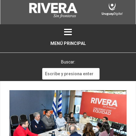
Skip
to
content
MENÚ PRINCIPAL
Buscar:
Buscar: