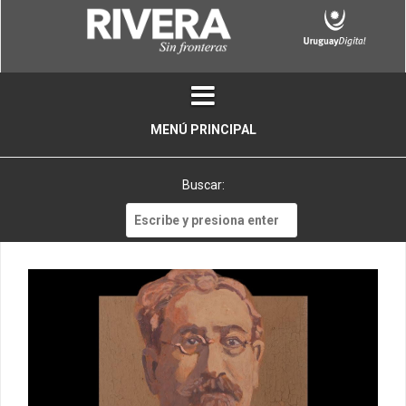
Skip
to
content
MENÚ PRINCIPAL
Buscar:
Buscar: