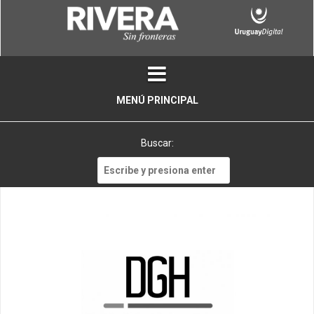
Skip
to
content
MENÚ PRINCIPAL
Buscar:
Buscar: