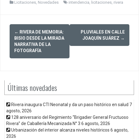
Licitaciones
,
Novedades
intendencia
,
licitaciones
,
rivera
Post
←
RIVERA DE MEMORIA:
PLUVIALES EN CALLE
navigation
BISIO DESDE LA MIRADA
JOAQUÍN SUÁREZ
→
NARRATIVA DE LA
FOTOGRAFÍA
Últimas novedades
Rivera inaugura CTI Neonatal y da un paso histórico en salud
7
agosto, 2026
128 aniversario del Regimiento “Brigadier General Fructuoso
Rivera” de Caballería Mecanizada N° 3
6 agosto, 2026
Urbanización del interior alcanza niveles históricos
6 agosto,
2026