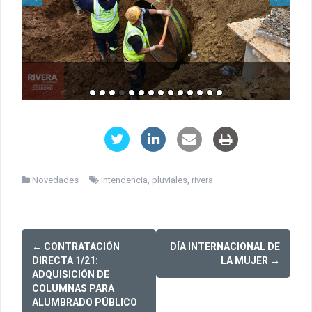
Novedades
intendencia
,
pluviales
,
rivera
Post
←
CONTRATACIÓN
DÍA INTERNACIONAL DE
navigation
DIRECTA 1/21:
LA MUJER
→
ADQUISICIÓN DE
COLUMNAS PARA
ALUMBRADO PÚBLICO