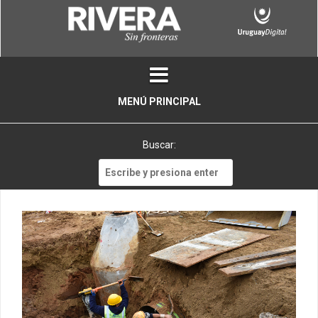
Skip
to
content
MENÚ PRINCIPAL
Buscar:
Buscar: