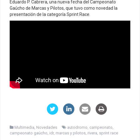
Eduardo P. Cabrera, una nueva fecha del Campeonato
Gaúcho de Marcas y Pilotos, que tuvo como novedad la
presentación de la categoría Sprint Race.
Multimedia
,
Novedades
autodromo
,
campeonato
,
campeonato gaúcho
,
idr
,
marcas y pilotos
,
rivera
,
sprint race