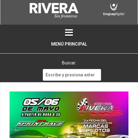
Skip
to
content
MENÚ PRINCIPAL
Buscar:
Buscar: