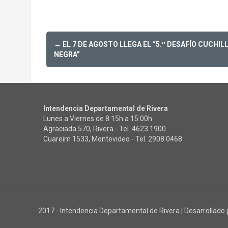
Post
←
EL 7 DE AGOSTO LLEGA EL “5.º DESAFÍO CUCHIL
navigation
NEGRA”
Intendencia Departamental de Rivera
Lunes a Viernes de 8:15h a 15:00h
Agraciada 570, Rivera - Tel.
4623 1900
Cuareim 1533, Montevideo - Tel.
2908 0468
2017 - Intendencia Departamental de Rivera
|
Desarrollado 