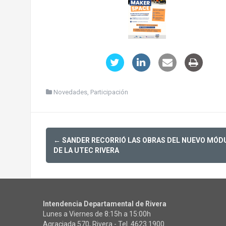
Novedades
,
Participación
Post
←
SANDER RECORRIÓ LAS OBRAS DEL NUEVO MÓD
navigation
DE LA UTEC RIVERA
Intendencia Departamental de Rivera
Lunes a Viernes de 8:15h a 15:00h
Agraciada 570, Rivera - Tel.
4623 1900