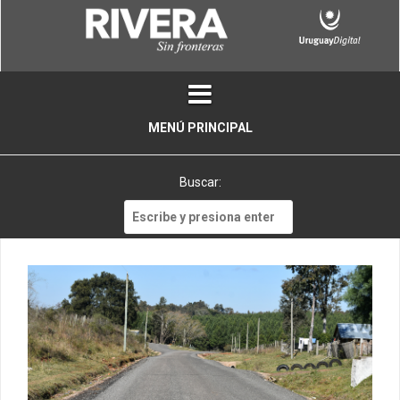
Skip
to
content
MENÚ PRINCIPAL
Buscar:
Buscar: