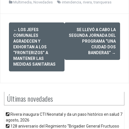
Multimedia
,
Novedades
intendencia
,
rivera
,
tranqueras
Post
←
LOS JEFES
SE LLEVÓ A CABO LA
navigation
COMUNALES
SEGUNDA JORNADA DEL
AGRADECEN Y
PROGRAMA “UNA
EXHORTAN A LOS
CIUDAD DOS
“FRONTERIZOS” A
BANDERAS”
→
MANTENER LAS
MEDIDAS SANITARIAS
Últimas novedades
Rivera inaugura CTI Neonatal y da un paso histórico en salud
7
agosto, 2026
128 aniversario del Regimiento “Brigadier General Fructuoso