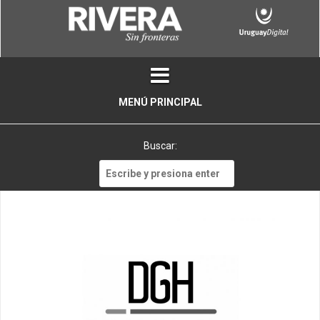
Skip
to
content
MENÚ PRINCIPAL
Buscar:
Buscar: