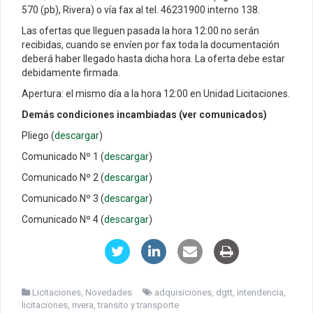
570 (pb), Rivera) o vía fax al tel. 46231900 interno 138.
Las ofertas que lleguen pasada la hora 12:00 no serán
recibidas, cuando se envíen por fax toda la documentación
deberá haber llegado hasta dicha hora. La oferta debe estar
debidamente firmada.
Apertura: el mismo día a la hora 12:00 en Unidad Licitaciones.
Demás condiciones incambiadas (ver comunicados)
Pliego (
descargar
)
Comunicado Nº 1 (
descargar
)
Comunicado Nº 2 (
descargar
)
Comunicado Nº 3 (
descargar
)
Comunicado Nº 4 (
descargar
)
Licitaciones
,
Novedades
adquisiciones
,
dgtt
,
intendencia
,
licitaciones
,
rivera
,
transito y transporte