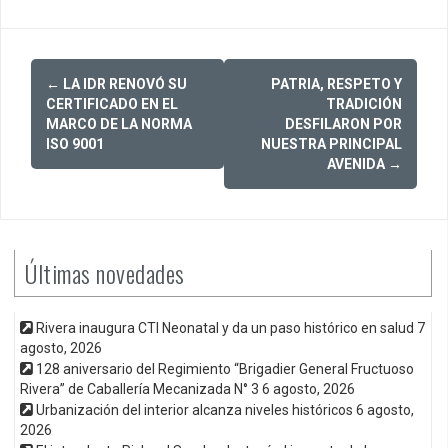
Post
←
LA IDR RENOVÓ SU
PATRIA, RESPETO Y
navigation
CERTIFICADO EN EL
TRADICIÓN
MARCO DE LA NORMA
DESFILARON POR
ISO 9001
NUESTRA PRINCIPAL
AVENIDA
→
Últimas novedades
Rivera inaugura CTI Neonatal y da un paso histórico en salud
7
agosto, 2026
128 aniversario del Regimiento “Brigadier General Fructuoso
Rivera” de Caballería Mecanizada N° 3
6 agosto, 2026
Urbanización del interior alcanza niveles históricos
6 agosto,
2026