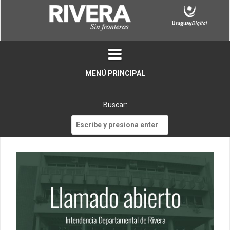
Skip
to
content
MENÚ PRINCIPAL
Buscar:
Buscar: