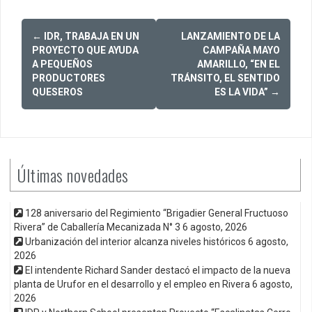
Post
←
IDR, TRABAJA EN UN
LANZAMIENTO DE LA
navigation
PROYECTO QUE AYUDA
CAMPAÑA MAYO
A PEQUEÑOS
AMARILLO, “EN EL
PRODUCTORES
TRÁNSITO, EL SENTIDO
QUESEROS
ES LA VIDA”
→
Últimas novedades
128 aniversario del Regimiento “Brigadier General Fructuoso
Rivera” de Caballería Mecanizada N° 3
6 agosto, 2026
Urbanización del interior alcanza niveles históricos
6 agosto,
2026
El intendente Richard Sander destacó el impacto de la nueva
planta de Urufor en el desarrollo y el empleo en Rivera
6 agosto,
2026