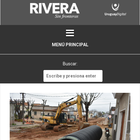
Skip
to
content
MENÚ PRINCIPAL
Buscar:
Buscar: