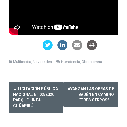
Multimedia
,
Novedades
intendencia
,
Obras
,
rivera
Post
←
LICITACIÓN PÚBLICA
AVANZAN LAS OBRAS DE
navigation
NACIONAL Nº 03/2020:
BADÉN EN CAMINO
PARQUE LINEAL
“TRES CERROS”
→
CUÑAPIRÚ