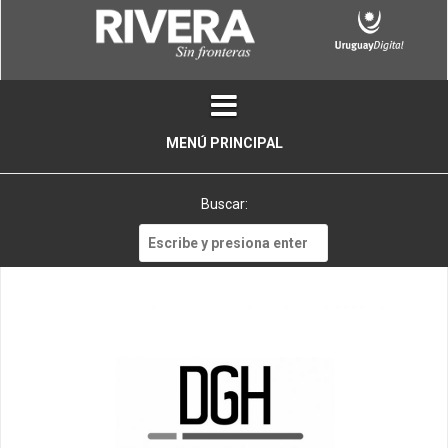
Skip
to
content
MENÚ PRINCIPAL
Buscar:
Buscar: