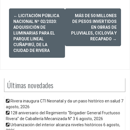
Post
←
LICITACIÓN PÚBLICA
MÁS DE 50 MILLONES
navigation
NACIONAL Nº 02/2020:
DE PESOS INVERTIDOS
ADQUISICIÓN DE
EN OBRAS DE
LUMINARIAS PARA EL
PLUVIALES, CICLOVÍA Y
PARQUE LINEAL
RECAPADO
→
CUÑAPIRÚ, DE LA
CIUDAD DE RIVERA
Últimas novedades
Rivera inaugura CTI Neonatal y da un paso histórico en salud
7
agosto, 2026
128 aniversario del Regimiento “Brigadier General Fructuoso
Rivera” de Caballería Mecanizada N° 3
6 agosto, 2026
Urbanización del interior alcanza niveles históricos
6 agosto,