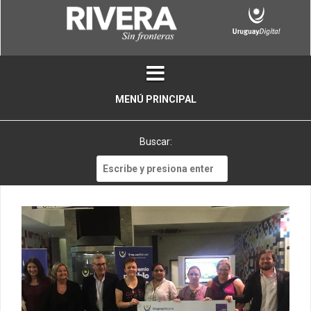
Skip
to
content
MENÚ PRINCIPAL
Buscar:
Buscar: