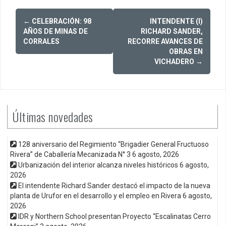
Post
←
CELEBRACIÓN: 98
INTENDENTE (I)
navigation
AÑOS DE MINAS DE
RICHARD SANDER,
CORRALES
RECORRE AVANCES DE
OBRAS EN
VICHADERO
→
Últimas novedades
128 aniversario del Regimiento “Brigadier General Fructuoso
Rivera” de Caballería Mecanizada N° 3
6 agosto, 2026
Urbanización del interior alcanza niveles históricos
6 agosto,
2026
El intendente Richard Sander destacó el impacto de la nueva
planta de Urufor en el desarrollo y el empleo en Rivera
6 agosto,
2026
IDR y Northern School presentan Proyecto “Escalinatas Cerro