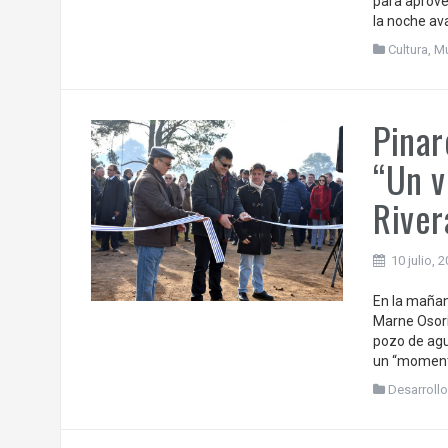
para aprove
la noche av
Cultura
,
Mu
Pinar
“Un v
River
10 julio, 
En la mañan
Marne Osori
pozo de agu
un “momento
Desarrollo