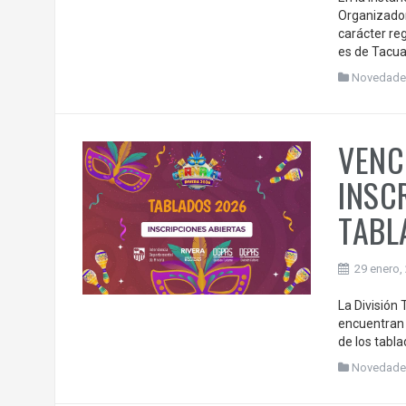
Organizador
carácter reg
es de Tacua
Novedade
VENC
INSC
TABL
29 enero,
La División
encuentran 
de los tabl
Novedade