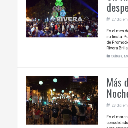
despe
27 diciem
En el mes d
su fiesta. P
de Promoción
Rivera Brilla
Cultura
,
Mu
Más d
Noch
23 diciem
En el marco 
consolidado