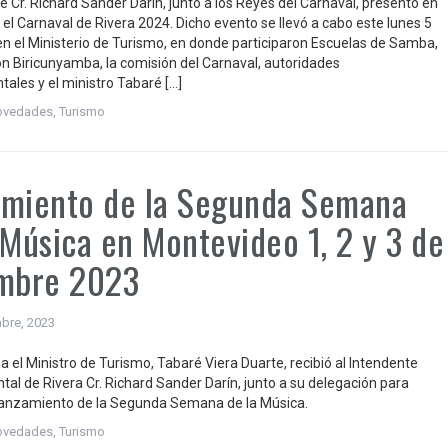
e Cr. Richard Sander Darín, junto a los Reyes del Carnaval, presentó en
el Carnaval de Rivera 2024. Dicho evento se llevó a cabo este lunes 5
en el Ministerio de Turismo, en donde participaron Escuelas de Samba,
ón Biricunyamba, la comisión del Carnaval, autoridades
ales y el ministro Tabaré […]
ovedades
,
Turismo
amiento de la Segunda Semana
 Música en Montevideo 1, 2 y 3 de
embre 2023
bre, 2023
 el Ministro de Turismo, Tabaré Viera Duarte, recibió al Intendente
al de Rivera Cr. Richard Sander Darín, junto a su delegación para
 Lanzamiento de la Segunda Semana de la Música.
ovedades
,
Turismo