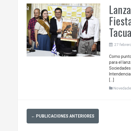
Lanza
Fiest
Tacu
27 febrer
Como punto 
para el lan
Sociedades N
Intendencia 
[…]
Novedade
Posts
←
PUBLICACIONES ANTERIORES
navigation