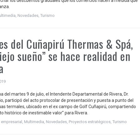
char los descuentos graduales que los comercios hacen a medida que
anza.
ltimedia
,
Novedades
,
Turismo
es del Cuñapirú Thermas & Spá,
iejo sueño” se hace realidad en
a
2019
a del martes 9 de julio, el Intendente Departamental de Rivera, Dr.
o, participó del acto protocolar de presentación y puesta a punto del
as termales, ubicado en el ex campo de Golf Cuñapirú, compartiendo
 histórico de inestimable valor” para Rivera.
 empresarial
,
Multimedia
,
Novedades
,
Proyectos estratégicos
,
Turismo