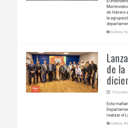
El intendent
Montevideo 
de febrero 
la agrupaci
departament
Cultura
,
N
Lanz
de la
dici
14 noviem
Esta mañana
Departament
realizar el
Cultura
,
N