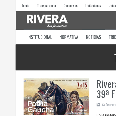
Skip
Inicio
Transparencia
Concursos
Licitaciones
Unida
to
content
INSTITUCIONAL
NORMATIVA
NOTICIAS
TRI
River
39ª F
13 febrer
En la instan