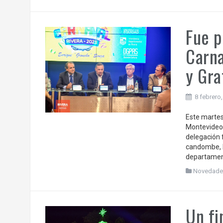
Fue p
Carna
y Gra
8 febrero
Este martes
Montevideo,
delegación 
candombe, 
departamenta
Novedade
Un fi