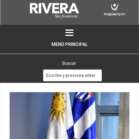
Skip
to
content
MENÚ PRINCIPAL
Buscar:
Buscar: