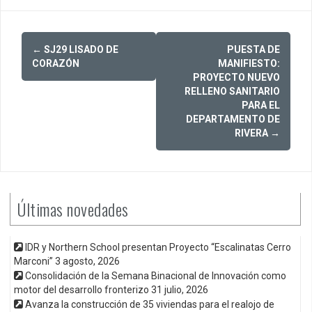
Post
←
SJ29 LISADO DE
PUESTA DE
navigation
CORAZÓN
MANIFIESTO:
PROYECTO NUEVO
RELLENO SANITARIO
PARA EL
DEPARTAMENTO DE
RIVERA
→
Últimas novedades
IDR y Northern School presentan Proyecto “Escalinatas Cerro
Marconi”
3 agosto, 2026
Consolidación de la Semana Binacional de Innovación como
motor del desarrollo fronterizo
31 julio, 2026
Avanza la construcción de 35 viviendas para el realojo de