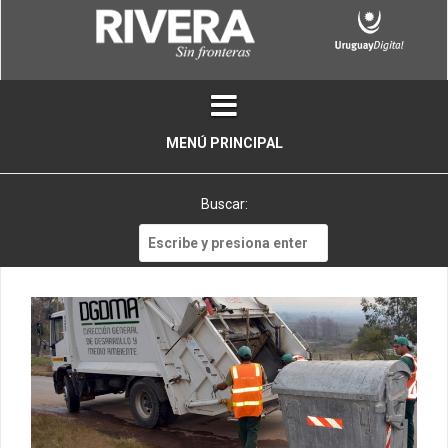
Skip
to
content
MENÚ PRINCIPAL
Buscar:
Buscar: