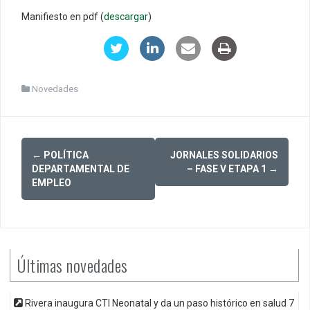
Manifiesto en pdf (
descargar
)
Novedades
Post
←
POLÍTICA
JORNALES SOLIDARIOS
navigation
DEPARTAMENTAL DE
– FASE V ETAPA 1
→
EMPLEO
Últimas novedades
Rivera inaugura CTI Neonatal y da un paso histórico en salud
7