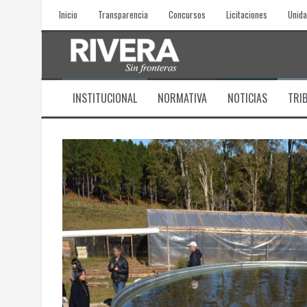
Skip
Inicio
Transparencia
Concursos
Licitaciones
Unida
to
content
INSTITUCIONAL
NORMATIVA
NOTICIAS
TRI