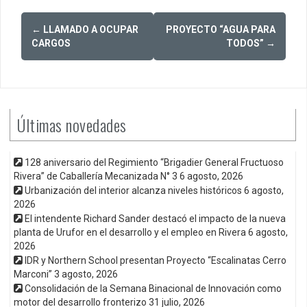
Post
←
LLAMADO A OCUPAR
PROYECTO “AGUA PARA
navigation
CARGOS
TODOS”
→
Últimas novedades
128 aniversario del Regimiento “Brigadier General Fructuoso
Rivera” de Caballería Mecanizada N° 3
6 agosto, 2026
Urbanización del interior alcanza niveles históricos
6 agosto,
2026
El intendente Richard Sander destacó el impacto de la nueva
planta de Urufor en el desarrollo y el empleo en Rivera
6 agosto,
2026
IDR y Northern School presentan Proyecto “Escalinatas Cerro
Marconi”
3 agosto, 2026
Consolidación de la Semana Binacional de Innovación como
motor del desarrollo fronterizo
31 julio, 2026