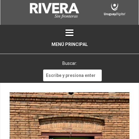
Skip
to
content
MENÚ PRINCIPAL
Buscar:
Buscar: