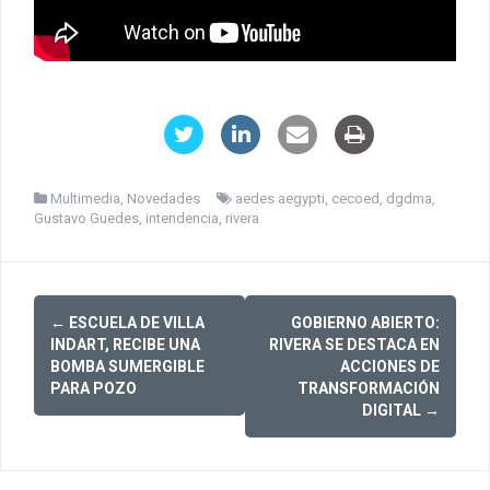
Multimedia
,
Novedades
aedes aegypti
,
cecoed
,
dgdma
,
Gustavo Guedes
,
intendencia
,
rivera
Post
←
ESCUELA DE VILLA
GOBIERNO ABIERTO:
navigation
INDART, RECIBE UNA
RIVERA SE DESTACA EN
BOMBA SUMERGIBLE
ACCIONES DE
PARA POZO
TRANSFORMACIÓN
DIGITAL
→