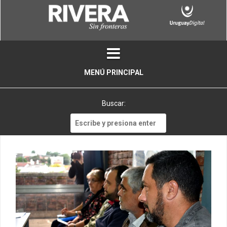
Skip
to
content
MENÚ PRINCIPAL
Buscar:
Buscar: